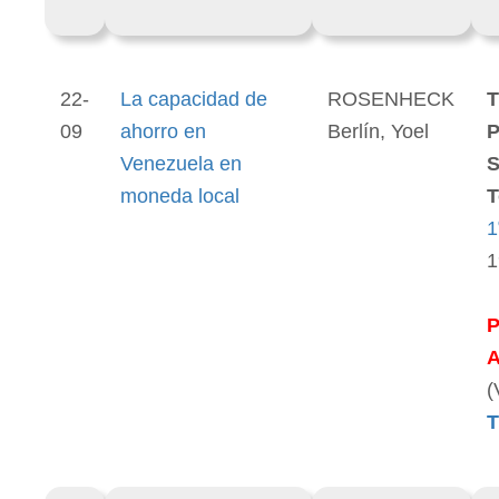
22-
La capacidad de
ROSENHECK
T
09
ahorro en
Berlín, Yoel
P
Venezuela en
S
moneda local
T
1
1
(
T