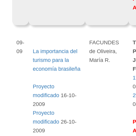
09-
FACUNDES
T
09
La importancia del
de Oliveira,
P
turismo para la
María R.
J
economía brasileña
F
1
Proyecto
0
modificado
16-10-
2
2009
0
Proyecto
modificado
26-10-
2009