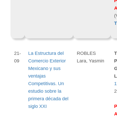
(
T
21-
La Estructura del
ROBLES
T
09
Comercio Exterior
Lara, Yasmin
P
Mexicano y sus
ventajas
L
Competitivas. Un
1
estudio sobre la
2
primera década del
siglo XXI