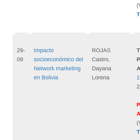
(
T
29-
Impacto
ROJAS
T
09
socioeconómico del
Castro,
P
Network marketing
Dayana
A
en Bolivia
Lorena
1
2
(
T