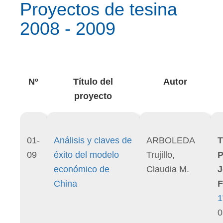
Proyectos de tesina
2008 - 2009
Nº
Título del
Autor
proyecto
01-
Análisis y claves de
ARBOLEDA
T
09
éxito del modelo
Trujillo,
P
económico de
Claudia M.
J
China
F
1
0