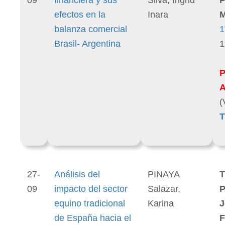
efectos en la
Inara
M
balanza comercial
1
Brasil- Argentina
1
(
T
27-
Análisis del
PINAYA
T
09
impacto del sector
Salazar,
P
equino tradicional
Karina
J
de España hacia el
F