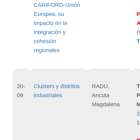
CARIFORO-Unión
Europea, su
impacto en la
integración y
(
cohesión
T
regionales
20-
Clusters y distritos
RADU,
T
09
industriales
Ancuta
P
Magdalena
M
1
1