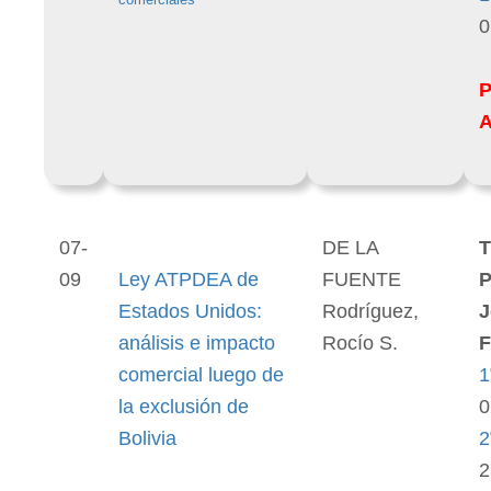
0
07-
DE LA
T
09
Ley ATPDEA de
FUENTE
P
Estados Unidos:
Rodríguez,
J
análisis e impacto
Rocío S.
F
comercial luego de
1
la exclusión de
0
Bolivia
2
2