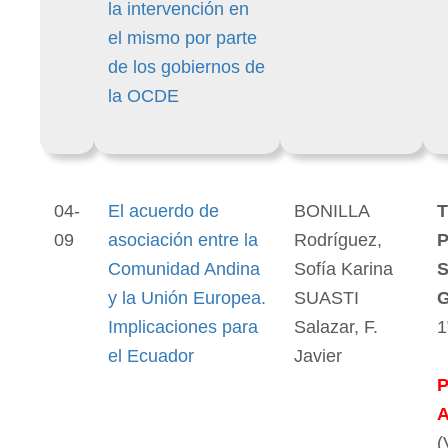
la intervención en
el mismo por parte
de los gobiernos de
la OCDE
04-
El acuerdo de
BONILLA
T
09
asociación entre la
Rodríguez,
P
Comunidad Andina
Sofía Karina
S
y la Unión Europea.
SUASTI
G
Implicaciones para
Salazar, F.
1
el Ecuador
Javier
(