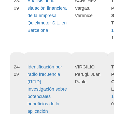
23-
Análisis de la
SÁNCHEZ
T
09
situación financiera
Vargas,
P
de la empresa
Verenice
S
Quickmotor S.L. en
T
Barcelona
1
1
24-
Identificación por
VIRGILIO
T
09
radio frecuencia
Perugi, Juan
P
(RFID).
Pablo
Investigación sobre
L
potenciales
1
beneficios de la
0
aplicación