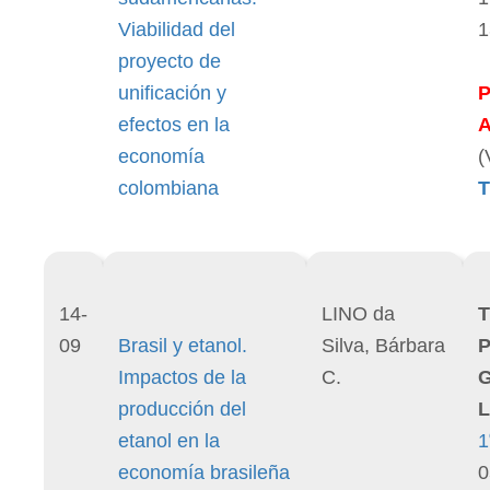
Viabilidad del
1
proyecto de
unificación y
efectos en la
economía
(
colombiana
T
14-
LINO da
T
09
Brasil y etanol.
Silva, Bárbara
P
Impactos de la
C.
producción del
L
etanol en la
1
economía brasileña
0