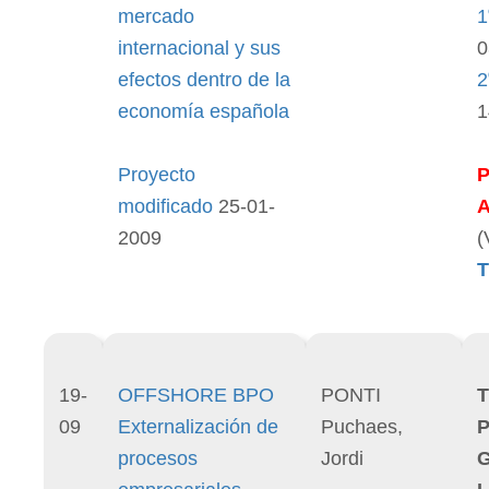
mercado
1
internacional y sus
0
efectos dentro de la
2
economía española
1
Proyecto
modificado
25-01-
2009
(
T
19-
OFFSHORE BPO
PONTI
T
09
Externalización de
Puchaes,
P
procesos
Jordi