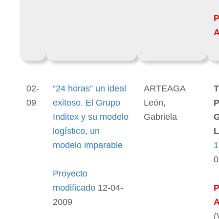
02-
“24 horas” un ideal
ARTEAGA
T
09
exitoso. El Grupo
León,
P
Inditex y su modelo
Gabriela
logístico, un
L
modelo imparable
1
0
Proyecto
modificado
12-04-
2009
(