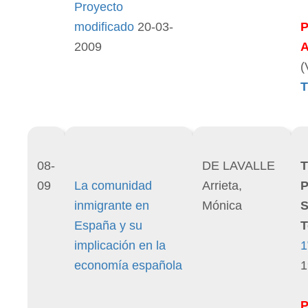
Proyecto
modificado
20-03-
2009
(
T
08-
DE LAVALLE
T
09
La comunidad
Arrieta,
P
inmigrante en
Mónica
S
España y su
T
implicación en la
1
economía española
1