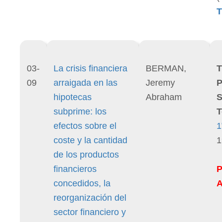
T
03-
La crisis financiera
BERMAN,
T
09
arraigada en las
Jeremy
P
hipotecas
Abraham
S
subprime: los
T
efectos sobre el
1
coste y la cantidad
1
de los productos
financieros
concedidos, la
reorganización del
sector financiero y