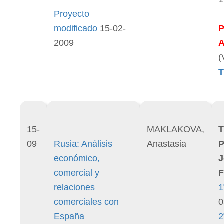
Proyecto
modificado
15-02-
2009
(
T
15-
MAKLAKOVA,
T
09
Rusia: Análisis
Anastasia
P
económico,
J
comercial y
F
relaciones
1
comerciales con
0
España
2