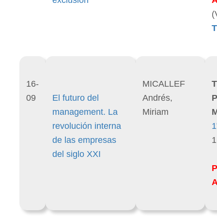
(
T
16-
MICALLEF
T
09
El futuro del
Andrés,
P
management. La
Miriam
M
revolución interna
1
de las empresas
1
del siglo XXI