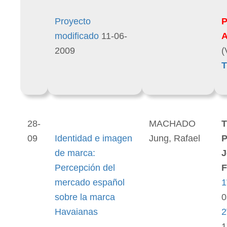
Proyecto
modificado
11-06-
2009
(
T
28-
MACHADO
T
09
Identidad e imagen
Jung, Rafael
P
de marca:
J
Percepción del
F
mercado español
1
sobre la marca
0
Havaianas
2
1