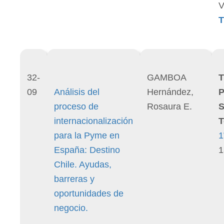
T
32-
GAMBOA
T
09
Análisis del
Hernández,
P
proceso de
Rosaura E.
S
internacionalización
T
para la Pyme en
1
España: Destino
1
Chile. Ayudas,
barreras y
oportunidades de
negocio.