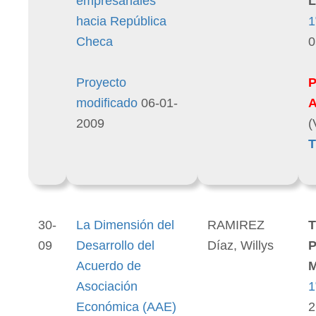
empresariales
L
hacia República
1
Checa
0
Proyecto
modificado
06-01-
2009
(
T
30-
La Dimensión del
RAMIREZ
T
09
Desarrollo del
Díaz, Willys
P
Acuerdo de
M
Asociación
1
Económica (AAE)
2