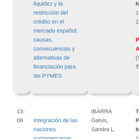
liquidez y la
M
restricción del
1
crédito en el
1
mercado español:
causas,
consecuencias y
alternativas de
(
financiación para
T
las PYMES
13-
IBARRA
T
09
Integración de las
Galvis,
P
naciones
Sandra L.
M
sudamericanas.
1