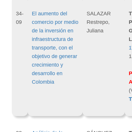
34-
El aumento del
SALAZAR
T
09
comercio por medio
Restrepo,
P
de la inversión en
Juliana
infraestructura de
L
transporte, con el
1
objetivo de generar
1
crecimiento y
desarrollo en
Colombia
(
T