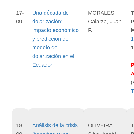
17-
Una década de
MORALES
T
09
dolarización:
Galarza, Juan
P
impacto económico
F.
M
y predicción del
1
modelo de
1
dolarización en el
Ecuador
(
T
18-
Análisis de la crisis
OLIVEIRA
T
09
financiera y sus
Silva, Ingrid
P