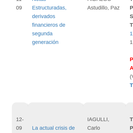
09
Estructuradas,
Astudillo, Paz
P
derivados
S
financieros de
T
segunda
1
generación
1
(
T
12-
IAGULLI,
T
09
La actual crisis de
Carlo
P