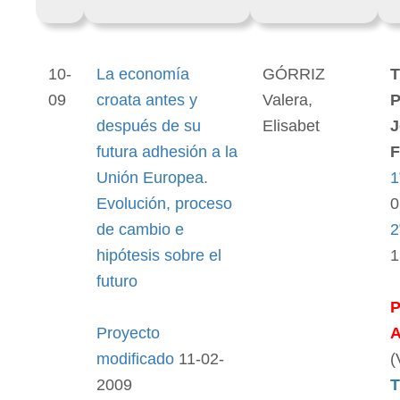
10-
La economía
GÓRRIZ
T
09
croata antes y
Valera,
P
después de su
Elisabet
J
futura adhesión a la
F
Unión Europea.
1
Evolución, proceso
0
de cambio e
2
hipótesis sobre el
1
futuro
Proyecto
modificado
11-02-
(
2009
T