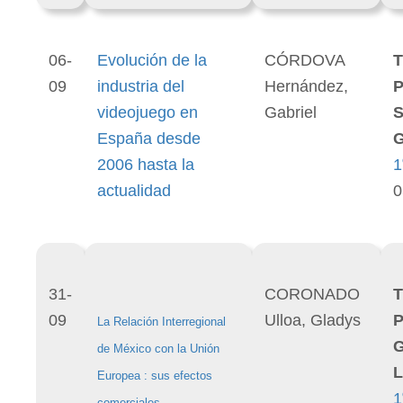
06-
Evolución de la
CÓRDOVA
T
09
industria del
Hernández,
P
videojuego en
Gabriel
S
España desde
G
2006 hasta la
1
actualidad
0
31-
CORONADO
T
09
Ulloa, Gladys
P
La Relación Interregional
de México con la Unión
L
Europea : sus efectos
1
comerciales