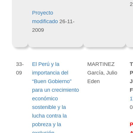
2
Proyecto
modificado
26-11-
2009
33-
El Perú y la
MARTINEZ
T
09
importancia del
García, Julio
P
“Buen Gobierno”
Eden
J
para un crecimiento
F
económico
1
sostenible y la
0
lucha contra la
pobreza y la
exclusión