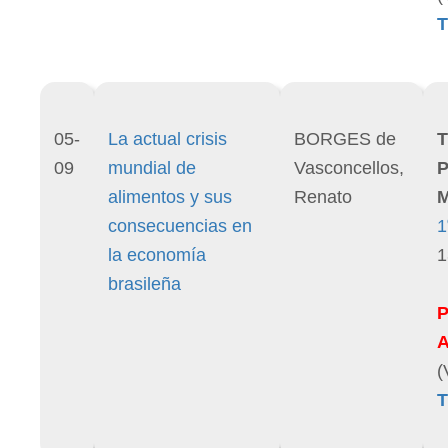
T
05-
La actual crisis
BORGES de
T
09
mundial de
Vasconcellos,
P
alimentos y sus
Renato
M
consecuencias en
1
la economía
1
brasileña
(
T