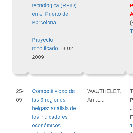
tecnológica (RFID)
en el Puerto de
Barcelona
(
T
Proyecto
modificado
13-02-
2009
25-
Competitividad de
WAUTHELET,
T
09
las 3 regiones
Arnaud
P
belgas: análisis de
J
los indicadores
F
económicos
1