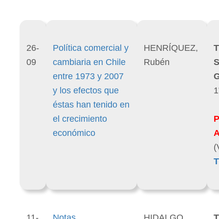
26-
Política comercial y
HENRÍQUEZ,
T
09
cambiaria en Chile
Rubén
S
entre 1973 y 2007
G
y los efectos que
1
éstas han tenido en
el crecimiento
económico
(
T
11-
Notas
HIDALGO
T