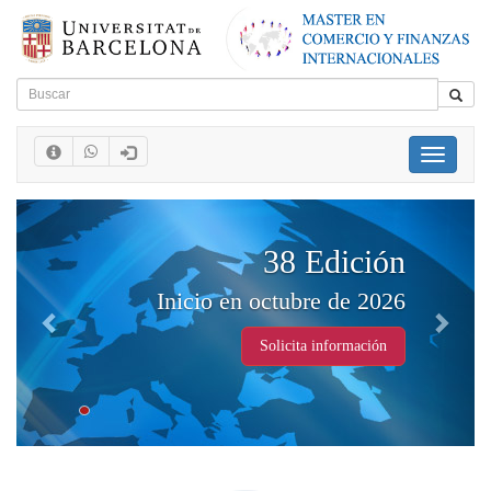
Toggle
navigati
Previous
Next
38 Edición
Opiniones
icio en octubre de 2026
de cursos ant
Solicita información
Leer opiniones